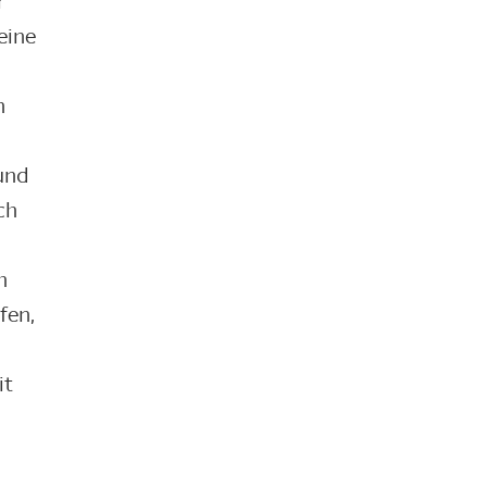
r
eine
n
und
ch
h
fen,
it