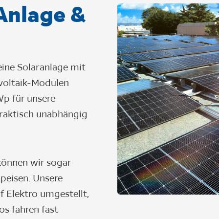
Anlage
&
ine Solaranlage mit
voltaik-Modulen
kWp für unsere
raktisch unabhängig
können wir sogar
speisen. Unsere
f Elektro umgestellt,
s fahren fast