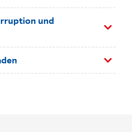
orruption und
aden