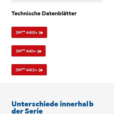
Technische Datenblätter
3M™ 4410+

3M™ 4411+

3M™ 4412+

Unterschiede innerhalb
der Serie