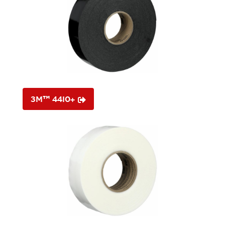
3M™ 4410+
